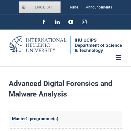
Skip
ENGLISH
Home
Announcements
to
Facebook
LinkedIn
YouTube
Instagram
content
Advanced Digital Forensics and
Malware Analysis
Master's programme(s):