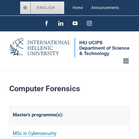
Skip
ENGLISH
Home
Announcements
to
Facebook
LinkedIn
YouTube
Instagram
content
Computer Forensics
Master's programme(s):
MSc in Cybersecurity